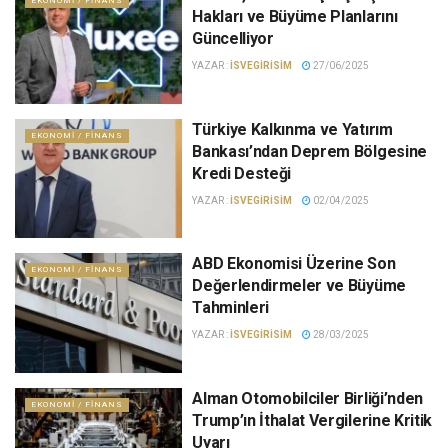
EKONOMI / FINANS
Hakları ve Büyüme Planlarını
Güncelliyor
YAZAR :
ISVEGIRISIM
27/06/2025
Türkiye Kalkınma ve Yatırım
EKONOMI / FINANS
Bankası’ndan Deprem Bölgesine
Kredi Desteği
YAZAR :
ISVEGIRISIM
02/04/2025
ABD Ekonomisi Üzerine Son
EKONOMI / FINANS
Değerlendirmeler ve Büyüme
Tahminleri
YAZAR :
ISVEGIRISIM
28/03/2025
Alman Otomobilciler Birliği’nden
EKONOMI / FINANS
Trump’ın İthalat Vergilerine Kritik
Uyarı