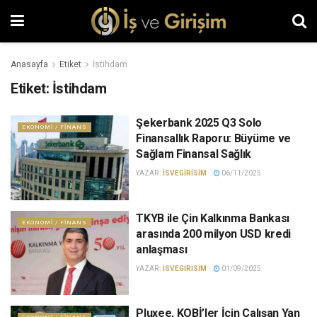
Anasayfa
Etiket
İstihdam
Etiket:
İstihdam
Şekerbank 2025 Q3 Solo
EKONOMI / FINANS
Finansallık Raporu: Büyüme ve
Sağlam Finansal Sağlık
YAZAR :
ISVEGIRISIM
06/11/2025
TKYB ile Çin Kalkınma Bankası
EKONOMI / FINANS
arasında 200 milyon USD kredi
anlaşması
YAZAR :
ISVEGIRISIM
01/09/2025
Pluxee, KOBİ’ler İçin Çalışan Yan