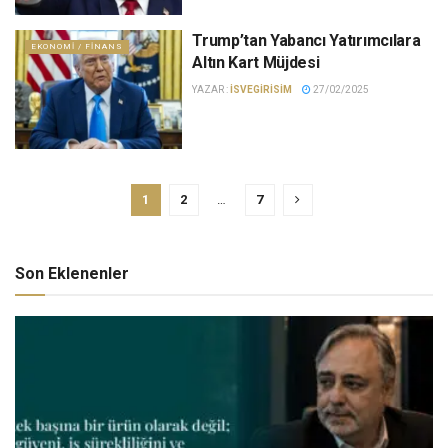
Trump’tan Yabancı Yatırımcılara
EKONOMI / FINANS
Altın Kart Müjdesi
YAZAR :
ISVEGIRISIM
27/02/2025
1
2
…
7
Son Eklenenler