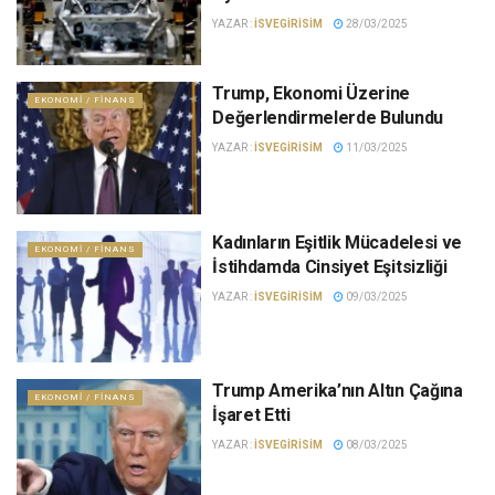
YAZAR :
ISVEGIRISIM
28/03/2025
Trump, Ekonomi Üzerine
EKONOMI / FINANS
Değerlendirmelerde Bulundu
YAZAR :
ISVEGIRISIM
11/03/2025
Kadınların Eşitlik Mücadelesi ve
EKONOMI / FINANS
İstihdamda Cinsiyet Eşitsizliği
YAZAR :
ISVEGIRISIM
09/03/2025
Trump Amerika’nın Altın Çağına
EKONOMI / FINANS
İşaret Etti
YAZAR :
ISVEGIRISIM
08/03/2025