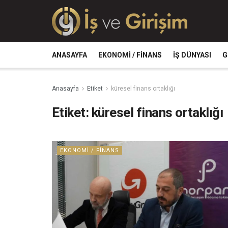
ANASAYFA
EKONOMI / FINANS
İŞ DÜNYASI
G
Anasayfa
Etiket
küresel finans ortaklığı
Etiket:
küresel finans ortaklığı
EKONOMI / FINANS