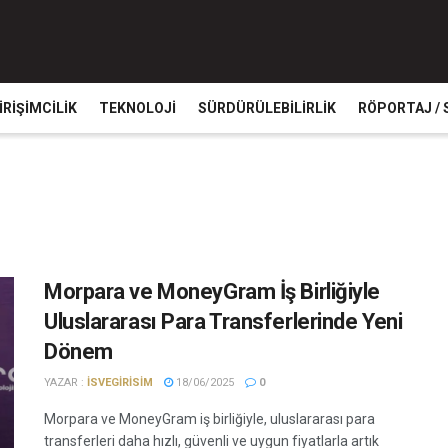
IRIŞIMCILIK
TEKNOLOJI
SÜRDÜRÜLEBILIRLIK
RÖPORTAJ / 
Morpara ve MoneyGram İş Birliğiyle
Uluslararası Para Transferlerinde Yeni
Dönem
YAZAR :
ISVEGIRISIM
18/06/2025
0
Morpara ve MoneyGram iş birliğiyle, uluslararası para
transferleri daha hızlı, güvenli ve uygun fiyatlarla artık