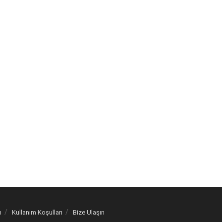
ı
Kullanım Koşulları
Bize Ulaşın