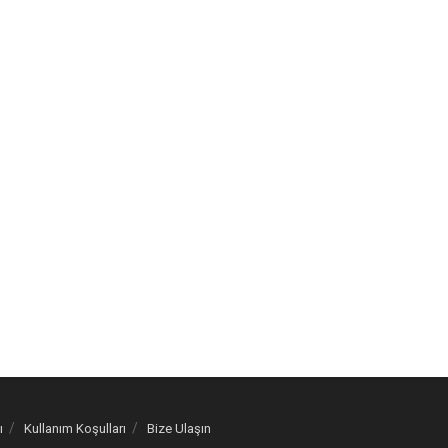
ı
Kullanım Koşulları
Bize Ulaşın