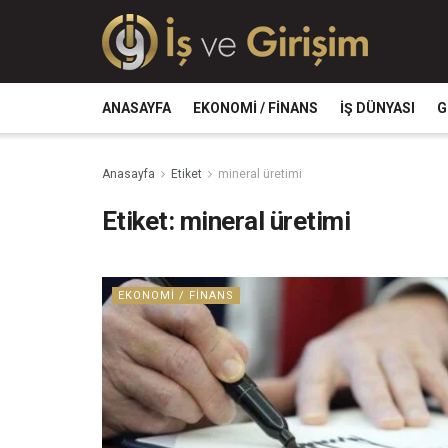
ANASAYFA
EKONOMI / FINANS
İŞ DÜNYASI
G
Anasayfa
Etiket
mineral üretimi
Etiket:
mineral üretimi
EKONOMI / FINANS