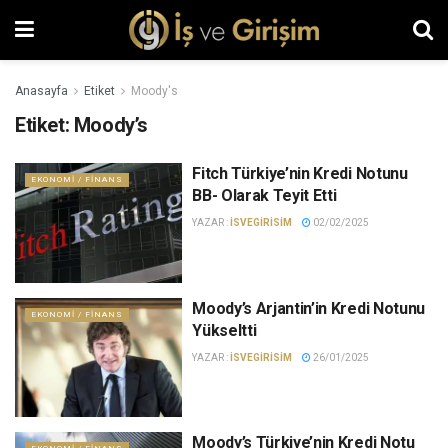
Anasayfa
Etiket
Moody's
Etiket:
Moody’s
Fitch Türkiye’nin Kredi Notunu
EKONOMI / FINANS
BB- Olarak Teyit Etti
YAZAR :
ISVEGIRISIM
02/02/2025
Moody’s Arjantin’in Kredi Notunu
EKONOMI / FINANS
Yükseltti
YAZAR :
ISVEGIRISIM
26/01/2025
Moody’s Türkiye’nin Kredi Notu