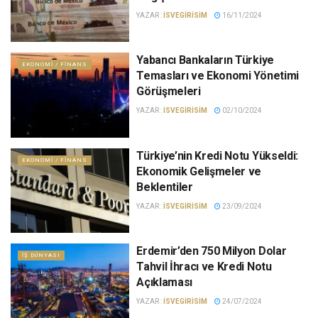
YAZAR :
ISVEGIRISIM
16/11/2024
Yabancı Bankaların Türkiye
EKONOMI / FINANS
Temasları ve Ekonomi Yönetimi
Görüşmeleri
YAZAR :
ISVEGIRISIM
02/10/2024
Türkiye’nin Kredi Notu Yükseldi:
EKONOMI / FINANS
Ekonomik Gelişmeler ve
Beklentiler
YAZAR :
ISVEGIRISIM
23/09/2024
Erdemir’den 750 Milyon Dolar
İŞ DÜNYASI
Tahvil İhracı ve Kredi Notu
Açıklaması
YAZAR :
ISVEGIRISIM
24/07/2024