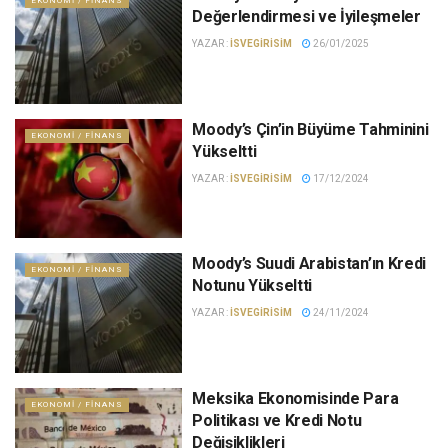
EKONOMI / FINANS
Değerlendirmesi ve İyileşmeler
YAZAR :
ISVEGIRISIM
26/01/2025
Moody’s Çin’in Büyüme Tahminini
EKONOMI / FINANS
Yükseltti
YAZAR :
ISVEGIRISIM
17/12/2024
Moody’s Suudi Arabistan’ın Kredi
EKONOMI / FINANS
Notunu Yükseltti
YAZAR :
ISVEGIRISIM
24/11/2024
Meksika Ekonomisinde Para
EKONOMI / FINANS
Politikası ve Kredi Notu
Değişiklikleri