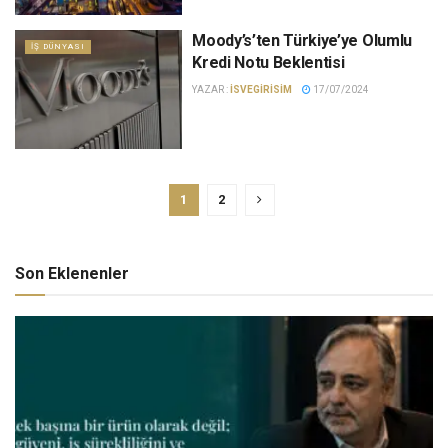
Moody’s’ten Türkiye’ye Olumlu
İŞ DÜNYASI
Kredi Notu Beklentisi
YAZAR :
ISVEGIRISIM
17/07/2024
1
2
Son Eklenenler