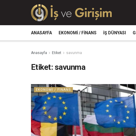
ANASAYFA
EKONOMI / FINANS
İŞ DÜNYASI
G
Anasayfa
Etiket
savunma
Etiket:
savunma
EKONOMI / FINANS