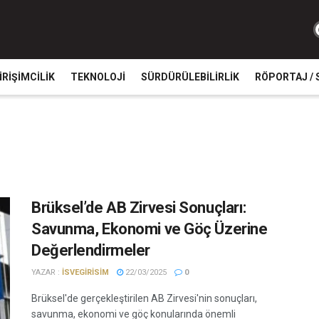
IRIŞIMCILIK
TEKNOLOJI
SÜRDÜRÜLEBILIRLIK
RÖPORTAJ / 
Brüksel’de AB Zirvesi Sonuçları:
Savunma, Ekonomi ve Göç Üzerine
Değerlendirmeler
YAZAR :
ISVEGIRISIM
22/03/2025
0
Brüksel'de gerçekleştirilen AB Zirvesi'nin sonuçları,
savunma, ekonomi ve göç konularında önemli