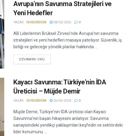
Avrupa’nın Savunma Stratejileri ve
Yeni Hedefler
YAZAR :
ISVEGIRISIM
08/03/2025
0
AB Liderlerinin Brüksel Zirvesi'nde Avrupa'nın savunma
stratejileri ve yeni hedefleri masaya yatırılıyor. Güvenlik, iş
birliği ve geleceğe yönelik planlar hakkında ...
DEVAMINI OKU
Kayacı Savunma: Türkiye’nin İDA
Üreticisi – Müjde Demir
YAZAR :
ISVEGIRISIM
26/06/2024
0
Müjde Demir, Türkiye'nin İDA üreticisi olan Kayacı
Savunma'nın başarı hikayesini anlatıyor. Savunma
sanayisindeki yenilikçi yaklaşımları keşfedin ve sektördeki
lider konumunu ...