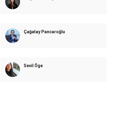
Çağatay Pancaroğlu
Sevil Öge