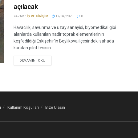
açılacak
YAZAR :
İŞ VE GIRIŞIM
17/04/2023
0
Havacılık, savunma ve uzay sanayisi, biyomedikal gibi
alanlarda kullanılan nadir toprak elementlerinin
keşfedildiği Eskişehir'in Beylikova ilçesindeki sahada
kurulan pilot tesisin ...
DEVAMINI OKU
ı
Kullanım Koşulları
Bize Ulaşın