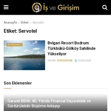
Anasayfa
Etiket
Servotel
Etiket:
Servotel
Bvlgari Resort Bodrum:
İŞ DÜNYASI
Türkbükü-Gölköy Sahilinde
Yükseliyor
YAZAR :
ISVEGIRISIM
10/06/2024
Son Eklenenler
Garanti BBVA: 80. Yılında Finansal Dayanıklılık ve
Sürdürülebilir Büyüme Anlayışı