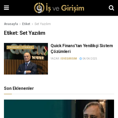
Anasayfa
Etiket
Set Yazılım
Etiket:
Set Yazılım
Quick Finans’tan Yenilikçi Sistem
EKONOMI / FINANS
Çözümleri
YAZAR :
ISVEGIRISIM
04/04/2025
Son Eklenenler