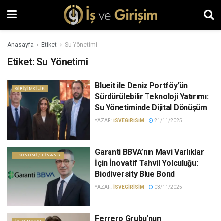
Anasayfa
Etiket
Su Yönetimi
Etiket:
Su Yönetimi
Blueit ile Deniz Portföy’ün
GIRIŞIMCILIK
Sürdürülebilir Teknoloji Yatırımı:
Su Yönetiminde Dijital Dönüşüm
YAZAR :
ISVEGIRISIM
21/11/2025
Garanti BBVA’nın Mavi Varlıklar
EKONOMI / FINANS
İçin İnovatif Tahvil Yolculuğu:
Biodiversity Blue Bond
YAZAR :
ISVEGIRISIM
03/11/2025
Ferrero Grubu’nun