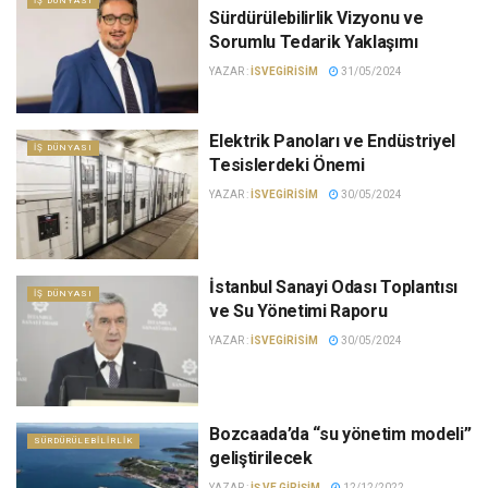
İŞ DÜNYASI
Sürdürülebilirlik Vizyonu ve
Sorumlu Tedarik Yaklaşımı
YAZAR :
ISVEGIRISIM
31/05/2024
Elektrik Panoları ve Endüstriyel
İŞ DÜNYASI
Tesislerdeki Önemi
YAZAR :
ISVEGIRISIM
30/05/2024
İstanbul Sanayi Odası Toplantısı
İŞ DÜNYASI
ve Su Yönetimi Raporu
YAZAR :
ISVEGIRISIM
30/05/2024
Bozcaada’da “su yönetim modeli”
SÜRDÜRÜLEBILIRLIK
geliştirilecek
YAZAR :
İŞ VE GIRIŞIM
12/12/2022