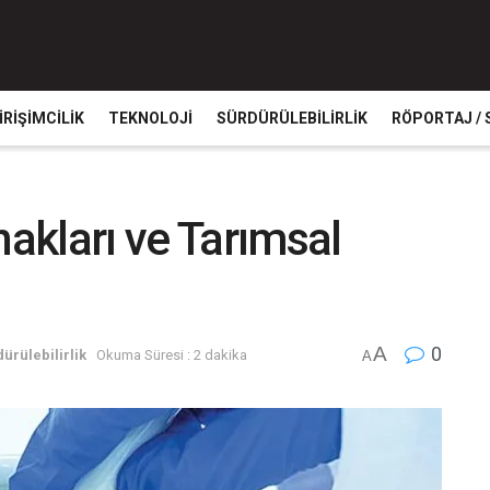
IRIŞIMCILIK
TEKNOLOJI
SÜRDÜRÜLEBILIRLIK
RÖPORTAJ / 
nakları ve Tarımsal
A
0
ürülebilirlik
Okuma Süresi : 2 dakika
A