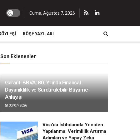
Cuma, Ağustos 7, 2026
SÖYLEŞI
KÖŞE YAZILARI
Son Eklenenler
Garanti BBVA: 80. Yılında Finansal
Dayanıklılık ve Sürdürülebilir Büyüme
Anlayışı
30/07/2026
Visa’da İstihdamda Yeniden
Yapılanma: Verimlilik Artırma
Adımları ve Yapay Zeka