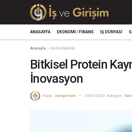
ANASAYFA
EKONOMI / FINANS
İŞ DÜNYASI
G
Anasayfa
Sürdürülebilirlik
Bitkisel Protein Kay
İnovasyon
Yazar :
isvegirisim
04/07/2024
Kategori :
Sürd