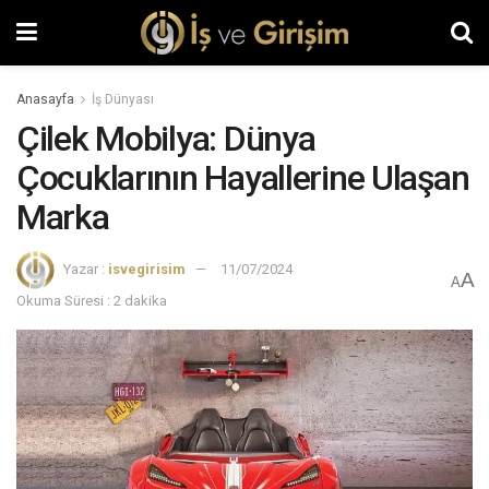
Anasayfa
İş Dünyası
Çilek Mobilya: Dünya
Çocuklarının Hayallerine Ulaşan
Marka
Yazar :
isvegirisim
11/07/2024
A
A
Okuma Süresi : 2 dakika