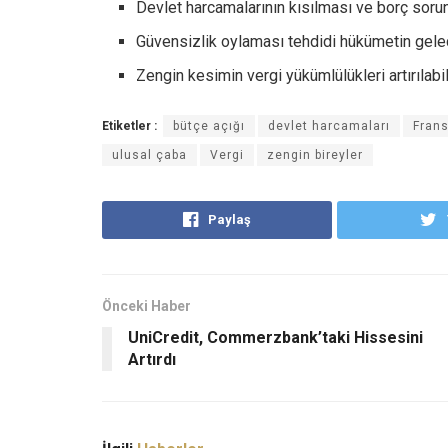
Devlet harcamalarının kısılması ve borç sorun
Güvensizlik oylaması tehdidi hükümetin gelece
Zengin kesimin vergi yükümlülükleri artırılabili
Etiketler :
bütçe açığı
devlet harcamaları
Fran
ulusal çaba
Vergi
zengin bireyler
Paylaş
Önceki Haber
UniCredit, Commerzbank’taki Hissesini
Artırdı