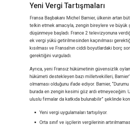
Yeni Vergi Tartışmaları
Fransa Başbakanı Michel Barnier, ülkenin artan büt
telkin etmek amacıyla, zengin bireylere ve büyük ş
düşünmeye başladı. France 2 televizyonuna verdiği 
ek vergi yükü getirilmesinden kaçınılması gerektiği
kısılması ve Fransa’nın ciddi boyutlardaki borç so
gerektiğini vurguladı.
Ayrıca, yeni Fransız hükümetinin güvensizlik oylama
hükümeti destekleyen bazı milletvekilleri, Barnier’
olmaması olduğunu ifade ediyor. Barnier, “Durumu d
burada en zengin kesimi göz ardı etmeyeceğim. Ulu
uluslu firmalar da katkıda bulunabilir” şeklinde kon
Yeni vergi uygulamaları tartışılıyor.
Orta sınıf ve işçilerin vergilerinin artırılmama