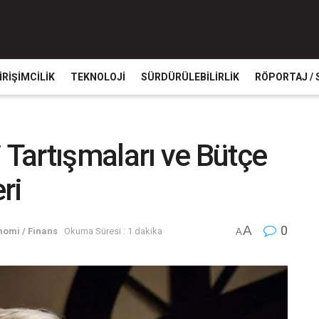
IRIŞIMCILIK
TEKNOLOJI
SÜRDÜRÜLEBILIRLIK
RÖPORTAJ / 
 Tartışmaları ve Bütçe
ri
A
0
nomi / Finans
Okuma Süresi : 1 dakika
A