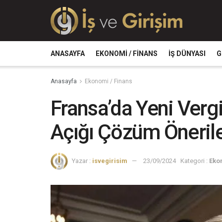
ANASAYFA
EKONOMI / FINANS
İŞ DÜNYASI
G
Anasayfa
Ekonomi / Finans
Fransa’da Yeni Vergi
Açığı Çözüm Önerile
Yazar :
isvegirisim
23/09/2024
Kategori :
Eko