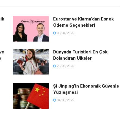
jik
Eurostar ve Klarna’dan Esnek
Ödeme Seçenekleri
03/04/2025
ve
Dünyada Turistleri En Çok
e
Dolandıran Ülkeler
20/03/2025
Şi Jinping’in Ekonomik Güvenle
Yüzleşmesi
04/03/2025