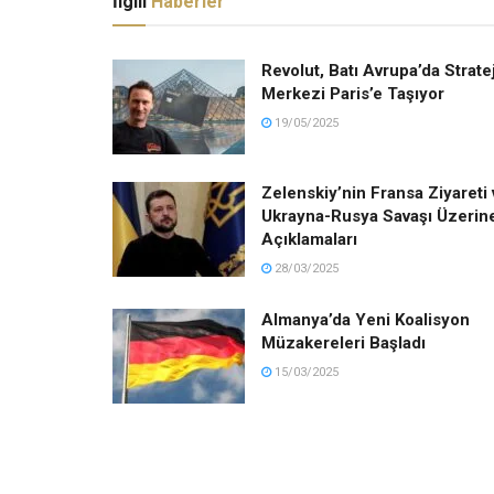
İlgili
Haberler
Revolut, Batı Avrupa’da Strate
Merkezi Paris’e Taşıyor
19/05/2025
Zelenskiy’nin Fransa Ziyareti 
Ukrayna-Rusya Savaşı Üzerin
Açıklamaları
28/03/2025
Almanya’da Yeni Koalisyon
Müzakereleri Başladı
15/03/2025