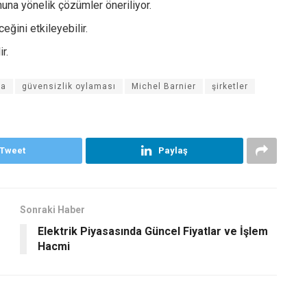
una yönelik çözümler öneriliyor.
ğini etkileyebilir.
r.
sa
güvensizlik oylaması
Michel Barnier
şirketler
Tweet
Paylaş
Sonraki Haber
Elektrik Piyasasında Güncel Fiyatlar ve İşlem
Hacmi