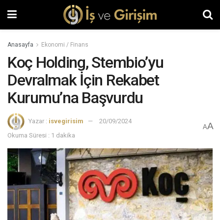
Anasayfa
Ekonomi / Finans
Koç Holding, Stembio’yu
Devralmak İçin Rekabet
Kurumu’na Başvurdu
Yazar :
isvegirisim
20/09/2024
A
A
Okuma Süresi : 1 dakika