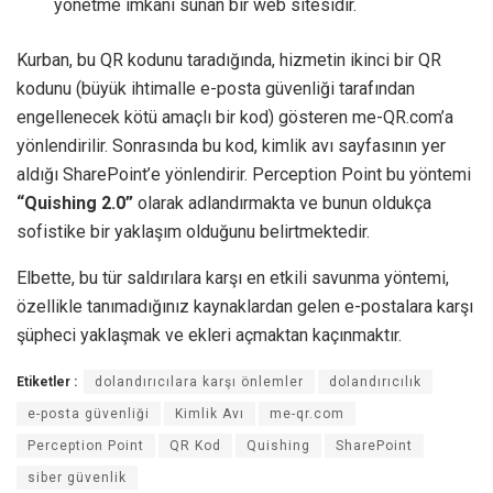
yönetme imkanı sunan bir web sitesidir.
Kurban, bu QR kodunu taradığında, hizmetin ikinci bir QR
kodunu (büyük ihtimalle e-posta güvenliği tarafından
engellenecek kötü amaçlı bir kod) gösteren me-QR.com’a
yönlendirilir. Sonrasında bu kod, kimlik avı sayfasının yer
aldığı SharePoint’e yönlendirir. Perception Point bu yöntemi
“Quishing 2.0”
olarak adlandırmakta ve bunun oldukça
sofistike bir yaklaşım olduğunu belirtmektedir.
Elbette, bu tür saldırılara karşı en etkili savunma yöntemi,
özellikle tanımadığınız kaynaklardan gelen e-postalara karşı
şüpheci yaklaşmak ve ekleri açmaktan kaçınmaktır.
Etiketler :
dolandırıcılara karşı önlemler
dolandırıcılık
e-posta güvenliği
Kimlik Avı
me-qr.com
Perception Point
QR Kod
Quishing
SharePoint
siber güvenlik