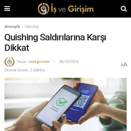
Anasayfa
Teknoloji
Quishing Saldırılarına Karşı
Dikkat
Yazar :
isvegirisim
06/10/2024
A
A
Okuma Süresi : 2 dakika