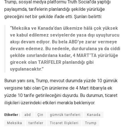
Trump, sosyal medya platformu Truth Social’da yaptığı
paylaşımda, tarifelerin planlandığı şekilde yürürlüğe
gireceğini net bir şekilde ifade etti. Şunları belirtti:
“Meksika ve Kanada’dan ülkemize hâlâ çok yüksek
ve kabul edilemez seviyelerde yasa dışı uyuşturucu
akışı devam ediyor. Bu bela ABD’ye zarar vermeye
devam edemez. Bu nedenle, durdurulana ya da ciddi
şekilde sınırlandırılana kadar, 4 MART’TA yürürlüğe
girecek olan TARİFELER planlandığı gibi
uygulanacaktır.”
Bunun yanı sıra, Trump, mevcut durumda yüzde 10 gümrük
vergisine tabi olan Çin ürünlerine de 4 Mart itibarıyla ek
yüzde 10 tarife getirileceğini duyurdu. Bu durumun, ticaret
ilişkileri üzerindeki etkileri merakla bekleniyor.
Etiketler :
abd
Çin
gümrük tarifeleri
Kanada
Meksika
tarifeler
Ticaret İlişkileri
Trump