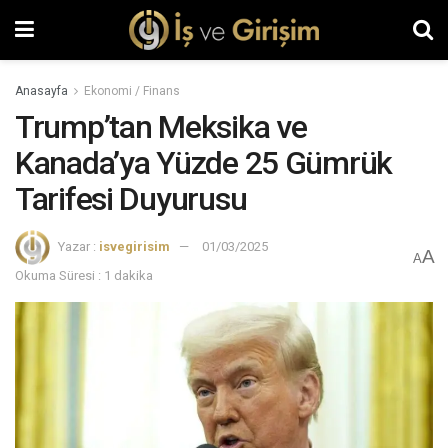
Anasayfa
Ekonomi / Finans
Trump’tan Meksika ve
Kanada’ya Yüzde 25 Gümrük
Tarifesi Duyurusu
Yazar :
isvegirisim
01/03/2025
A
A
Okuma Süresi : 1 dakika