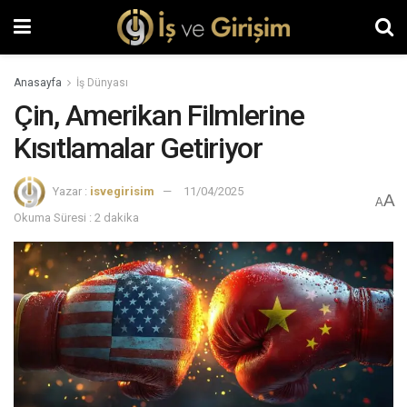
Anasayfa
İş Dünyası
Çin, Amerikan Filmlerine
Kısıtlamalar Getiriyor
Yazar :
isvegirisim
11/04/2025
A
A
Okuma Süresi : 2 dakika