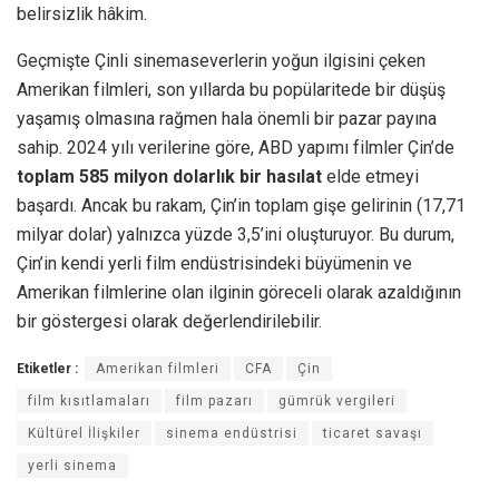
belirsizlik hâkim.
Geçmişte Çinli sinemaseverlerin yoğun ilgisini çeken
Amerikan filmleri, son yıllarda bu popülaritede bir düşüş
yaşamış olmasına rağmen hala önemli bir pazar payına
sahip. 2024 yılı verilerine göre, ABD yapımı filmler Çin’de
toplam 585 milyon dolarlık bir hasılat
elde etmeyi
başardı. Ancak bu rakam, Çin’in toplam gişe gelirinin (17,71
milyar dolar) yalnızca yüzde 3,5’ini oluşturuyor. Bu durum,
Çin’in kendi yerli film endüstrisindeki büyümenin ve
Amerikan filmlerine olan ilginin göreceli olarak azaldığının
bir göstergesi olarak değerlendirilebilir.
Etiketler :
Amerikan filmleri
CFA
Çin
film kısıtlamaları
film pazarı
gümrük vergileri
Kültürel İlişkiler
sinema endüstrisi
ticaret savaşı
yerli sinema