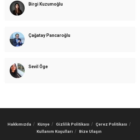
Birgi Kuzumoğlu
Çağatay Pancaroğlu
Sevil Öge
Hakkımızda
Künye
Gizlilik Politikası
Çerez Politikası
Kullanım Koşulları
Bize Ulaşın