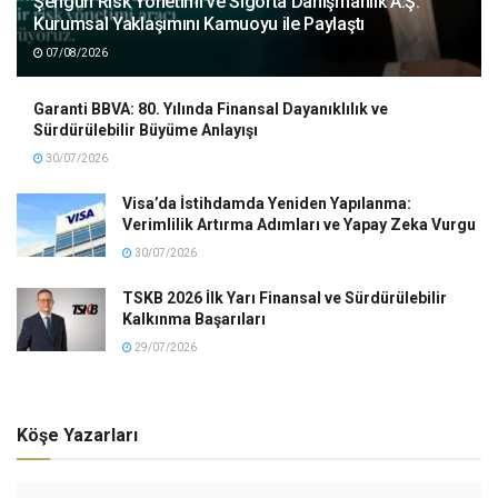
Şengün Risk Yönetimi ve Sigorta Danışmanlık A.Ş.
Kurumsal Yaklaşımını Kamuoyu ile Paylaştı
07/08/2026
Garanti BBVA: 80. Yılında Finansal Dayanıklılık ve
Sürdürülebilir Büyüme Anlayışı
30/07/2026
Visa’da İstihdamda Yeniden Yapılanma:
Verimlilik Artırma Adımları ve Yapay Zeka Vurgu
30/07/2026
TSKB 2026 İlk Yarı Finansal ve Sürdürülebilir
Kalkınma Başarıları
29/07/2026
Köşe Yazarları