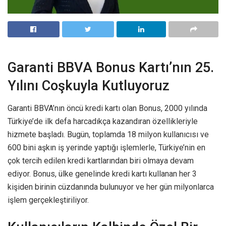
Garanti BBVA Bonus Kartı’nın 25.
Yılını Coşkuyla Kutluyoruz
Garanti BBVA’nın öncü kredi kartı olan Bonus, 2000 yılında
Türkiye’de ilk defa harcadıkça kazandıran özellikleriyle
hizmete başladı. Bugün, toplamda 18 milyon kullanıcısı ve
600 bini aşkın iş yerinde yaptığı işlemlerle, Türkiye’nin en
çok tercih edilen kredi kartlarından biri olmaya devam
ediyor. Bonus, ülke genelinde kredi kartı kullanan her 3
kişiden birinin cüzdanında bulunuyor ve her gün milyonlarca
işlem gerçekleştiriliyor.