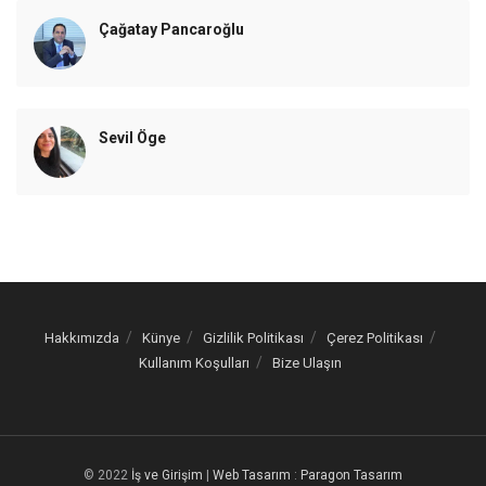
Çağatay Pancaroğlu
Sevil Öge
Hakkımızda
Künye
Gizlilik Politikası
Çerez Politikası
Kullanım Koşulları
Bize Ulaşın
© 2022
İş ve Girişim
|
Web Tasarım
:
Paragon Tasarım