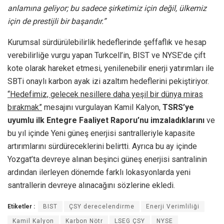
anlamına geliyor; bu sadece şirketimiz için değil, ülkemiz
için de prestijli bir başarıdır.”
Kurumsal sürdürülebilirlik hedeflerinde şeffaflık ve hesap
verebilirliğe vurgu yapan Turkcell’in, BIST ve NYSE’de çift
kote olarak hareket etmesi, yenilenebilir enerji yatırımları ile
SBTi onaylı karbon ayak izi azaltım hedeflerini pekiştiriyor.
“Hedefimiz, gelecek nesillere daha yeşil bir dünya miras
bırakmak”
mesajını vurgulayan Kamil Kalyon,
TSRS’ye
uyumlu ilk Entegre Faaliyet Raporu’nu imzaladıklarını
ve
bu yıl içinde Yeni güneş enerjisi santralleriyle kapasite
artırımlarını sürdüreceklerini belirtti. Ayrıca bu ay içinde
Yozgat’ta devreye alınan beşinci güneş enerjisi santralinin
ardından ilerleyen dönemde farklı lokasyonlarda yeni
santrallerin devreye alınacağını sözlerine ekledi.
Etiketler :
BIST
ÇSY derecelendirme
Enerji Verimliliği
Kamil Kalyon
Karbon Nötr
LSEG ÇSY
NYSE