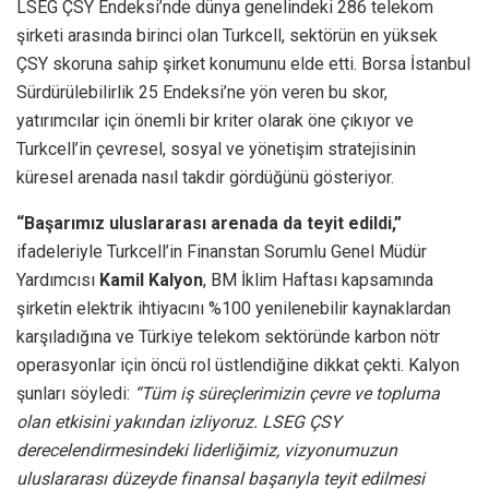
LSEG ÇSY Endeksi’nde dünya genelindeki 286 telekom
şirketi arasında birinci olan Turkcell, sektörün en yüksek
ÇSY skoruna sahip şirket konumunu elde etti. Borsa İstanbul
Sürdürülebilirlik 25 Endeksi’ne yön veren bu skor,
yatırımcılar için önemli bir kriter olarak öne çıkıyor ve
Turkcell’in çevresel, sosyal ve yönetişim stratejisinin
küresel arenada nasıl takdir gördüğünü gösteriyor.
“Başarımız uluslararası arenada da teyit edildi,”
ifadeleriyle Turkcell’in Finanstan Sorumlu Genel Müdür
Yardımcısı
Kamil Kalyon
, BM İklim Haftası kapsamında
şirketin elektrik ihtiyacını %100 yenilenebilir kaynaklardan
karşıladığına ve Türkiye telekom sektöründe karbon nötr
operasyonlar için öncü rol üstlendiğine dikkat çekti. Kalyon
şunları söyledi:
“Tüm iş süreçlerimizin çevre ve topluma
olan etkisini yakından izliyoruz. LSEG ÇSY
derecelendirmesindeki liderliğimiz, vizyonumuzun
uluslararası düzeyde finansal başarıyla teyit edilmesi