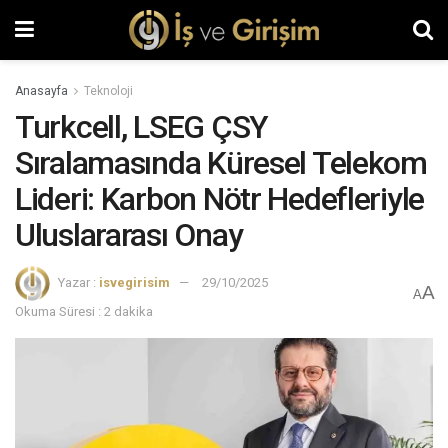
Anasayfa
Teknoloji
Turkcell, LSEG ÇSY
Sıralamasında Küresel Telekom
Lideri: Karbon Nötr Hedefleriyle
Uluslararası Onay
Yazar :
isvegirisim
29/10/2025
A
A
Okuma Süresi : 2 dakika