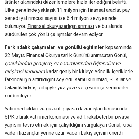
ürünler alanındaki düzenlemelere hızla ilerlediğini belirtti.
Ülke genelinde yaklaşık 11 milyon için finansal araçlar, pay
senedi yatırımcısı sayısı ise 6.4 milyon seviyesinde
bulunuyor.
Finansal okuryazarlığın artması
ve bu alanda
sürdürülen çok yönlü çalışmalar devam ediyor.
Farkındalık çalışmaları ve gönüllü eğitimler
kapsamında
22 Mayıs Finansal Okuryazarlık Günü’nü anımsatan Gönül,
çocuklardan gençlere, ev hanımlarından öğrenciler ve
girişimci kadınlara
kadar geniş bir kitleye yönelik içeriklerle
farkındalığın artırıldığını söyledi. Kamu kurumları, STK’lar ve
bakanlıklarla iş birliğiyle yüz yüze ve çevrimiçi seminerler
sürdürülüyor.
Yatırımcı hakları ve güvenli piyasa davranışları
konusunda
SPK olarak yatırımcı koruması ve adil, rekabetçi bir piyasa
yapısını tesis etmek için çalışıldığını vurgulayan Gönül, kısa
vadeli kazançlar yerine uzun vadeli bakış açısını önerdi.