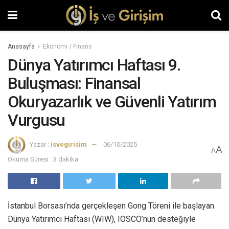
Anasayfa
Ekonomi / Finans
Dünya Yatırımcı Haftası 9.
Buluşması: Finansal
Okuryazarlık ve Güvenli Yatırım
Vurgusu
Yazar :
isvegirisim
06/10/2025
A
A
Okuma Süresi : 3 dakika
İstanbul Borsası’nda gerçekleşen Gong Töreni ile başlayan
Dünya Yatırımcı Haftası (WIW), IOSCO’nun desteğiyle