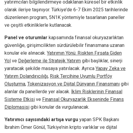
yatırımcıları bilgilendirmeye odaklanan küresel bir etkinlik
olarak ileriye taşınıyor. Türkiye’de 6-7 Ekim 2025 tarihlerinde
düzenlenen program, 5N1K yöntemiyle tasarlanan paneller
ve çeşitli etkinliklerle kutlanacak.
Panel ve oturumlar
kapsamında finansal okuryazarlıktan
güvenliğe, girişimcilikten sürdürülebilir finansmana uzanan
konular ele alınacak.
Yatırımın Yönü: Riskten Fırsata Giden
Yol
ve
Değerleme ile Stratejik Yatırım
gibi başlıklar, sinerji
yaratacak şekilde masaya yatırılacak. Ayrıca
Yapay Zeka ve
Yatırım Dolandırıcılığı
,
Risk Tercihine Uyumlu Portföy
Oluşturma
,
Tokenizasyon ve Dijital Dünyanın Finansmanı
gibi
alanlar da panellerde yer alacak.
İklim Risklerinin Finansal
Sisteme Etkisi
ve
Finansal Okuryazarlık Ekseninde Finans
Diplomasisi
gibi konular da vurgulanacak.
Yatırımcı sayısındaki artışa vurgu
yapan SPK Başkanı
İbrahim Ömer Gönül, Türkiye’nin kripto varlıklar ve dijital