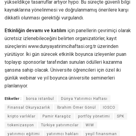
yükseldikçe tasarruflar artıyor hypo: Bu süreçte güvenli bilgi
kaynaklarına yönelinmesi ve doğrulanmamış önerilere karşı
dikkatli olunması gerektiği vurgulandı.
Etkinliğin devamı ve katılım
için panellerin çevrimiçi olarak
ücretsiz izlenebileceğini belirten organizatörler, kayıt
süreçlerini www.dunyayatirimcihaftasi.org.tr üzerinden
yürütüyor. İki gün sürecek etkinlik boyunca izleyenler puan
toplayıp sponsorlar tarafından sunulan ödülleri kazanma
şansına sahip olacak. Üniversite öğrencileri için özel iki
günlük webinar ve yıl boyunca üniversite seminerleri
planlanıyor.
Etiketler :
borsa istanbul
Dünya Yatırımcı Haftası
Finansal Okuryazarlık
İbrahim Ömer Gönül
IOSCO
kripto varlıklar
Pamir Karagöz
portföy yönetimi
SPK
tokenizasyon
Türkiye yatırımcılar
WIW
yatırımcı eğitimi
yatırımcı hakları
yeşil finansman