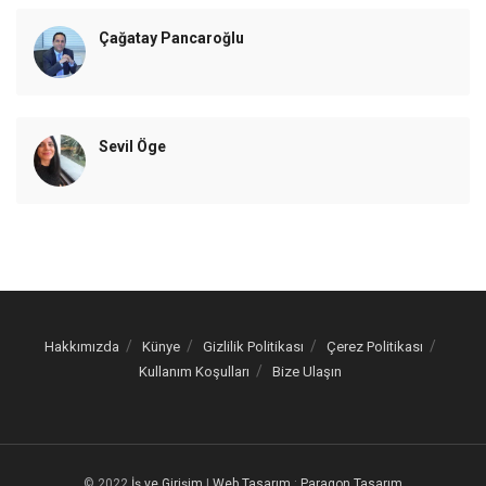
Çağatay Pancaroğlu
Sevil Öge
Hakkımızda
Künye
Gizlilik Politikası
Çerez Politikası
Kullanım Koşulları
Bize Ulaşın
© 2022
İş ve Girişim
|
Web Tasarım
:
Paragon Tasarım