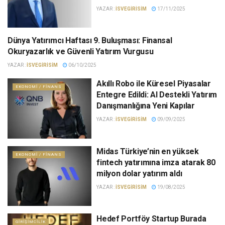
YAZAR :
ISVEGIRISIM
17/11/2025
Dünya Yatırımcı Haftası 9. Buluşması: Finansal
EKONOMI / FINANS
Okuryazarlık ve Güvenli Yatırım Vurgusu
YAZAR :
ISVEGIRISIM
06/10/2025
Akıllı Robo ile Küresel Piyasalar
EKONOMI / FINANS
Entegre Edildi: AI Destekli Yatırım
Danışmanlığına Yeni Kapılar
YAZAR :
ISVEGIRISIM
09/09/2025
Midas Türkiye’nin en yüksek
EKONOMI / FINANS
fintech yatırımına imza atarak 80
milyon dolar yatırım aldı
YAZAR :
ISVEGIRISIM
19/08/2025
Hedef Portföy Startup Burada
GIRIŞIMCILIK