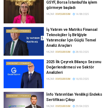
GSYF, Borsa İstanbul’da işlem
görmeye başladı
YAZAR :
ISVEGIRISIM
14/08/2025
İş Yatırım ve Matriks Finansal
EKONOMI / FINANS
Teknolojiler İş Birliğiyle
Yatırımcılar İçin Güçlü Temel
Analiz Araçları
YAZAR :
ISVEGIRISIM
28/05/2025
2025 İlk Çeyrek Bilanço Sezonu
EKONOMI / FINANS
Değerlendirmesi ve Sektör
Analizleri
YAZAR :
ISVEGIRISIM
16/05/2025
İnfo Yatırım’dan Yenilikçi Endeks
EKONOMI / FINANS
Sertifikası Çıkışı
YAZAR :
ISVEGIRISIM
29/04/2025