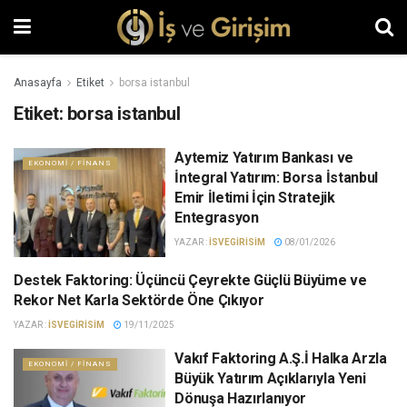
Anasayfa
Etiket
borsa istanbul
Etiket:
borsa istanbul
Aytemiz Yatırım Bankası ve
EKONOMI / FINANS
İntegral Yatırım: Borsa İstanbul
Emir İletimi İçin Stratejik
Entegrasyon
YAZAR :
ISVEGIRISIM
08/01/2026
Destek Faktoring: Üçüncü Çeyrekte Güçlü Büyüme ve
EKONOMI / FINANS
Rekor Net Karla Sektörde Öne Çıkıyor
YAZAR :
ISVEGIRISIM
19/11/2025
Vakıf Faktoring A.Ş.İ Halka Arzla
EKONOMI / FINANS
Büyük Yatırım Açıklarıyla Yeni
Dönuşa Hazırlanıyor