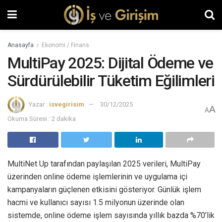
Anasayfa
Ekonomi / Finans
MultiPay 2025: Dijital Ödeme ve
Sürdürülebilir Tüketim Eğilimleri
Yazar :
isvegirisim
30/12/2025
A
A
Okuma Süresi : 2 dakika
MultiNet Up tarafından paylaşılan 2025 verileri, MultiPay
üzerinden online ödeme işlemlerinin ve uygulama içi
kampanyaların güçlenen etkisini gösteriyor. Günlük işlem
hacmi ve kullanıcı sayısı 1.5 milyonun üzerinde olan
sistemde, online ödeme işlem sayısında yıllık bazda %70’lik