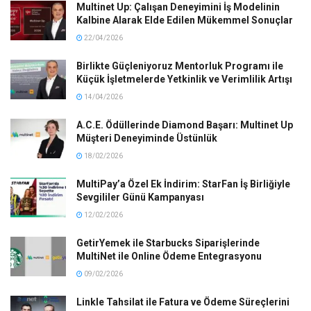
Multinet Up: Çalışan Deneyimini İş Modelinin
Kalbine Alarak Elde Edilen Mükemmel Sonuçlar
22/04/2026
Birlikte Güçleniyoruz Mentorluk Programı ile
Küçük İşletmelerde Yetkinlik ve Verimlilik Artışı
14/04/2026
A.C.E. Ödüllerinde Diamond Başarı: Multinet Up
Müşteri Deneyiminde Üstünlük
18/02/2026
MultiPay’a Özel Ek İndirim: StarFan İş Birliğiyle
Sevgililer Günü Kampanyası
12/02/2026
GetirYemek ile Starbucks Siparişlerinde
MultiNet ile Online Ödeme Entegrasyonu
09/02/2026
Linkle Tahsilat ile Fatura ve Ödeme Süreçlerini