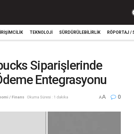
IRIŞIMCILIK
TEKNOLOJI
SÜRDÜRÜLEBILIRLIK
RÖPORTAJ / 
bucks Siparişlerinde
e Ödeme Entegrasyonu
A
0
nomi / Finans
Okuma Süresi : 1 dakika
A