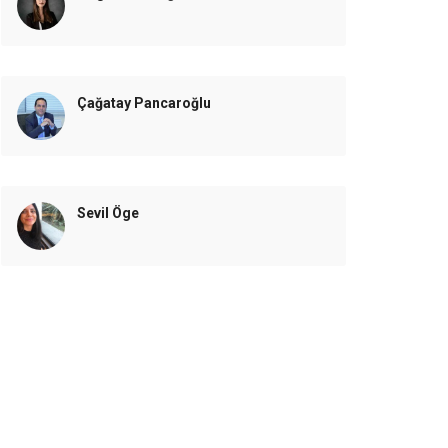
Çağatay Pancaroğlu
Sevil Öge