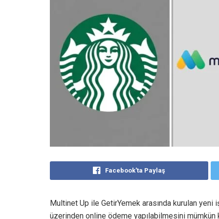
Facebook'ta Paylaş
Multinet Up ile GetirYemek arasında kurulan yeni iş
üzerinden online ödeme yapılabilmesini mümkün kı