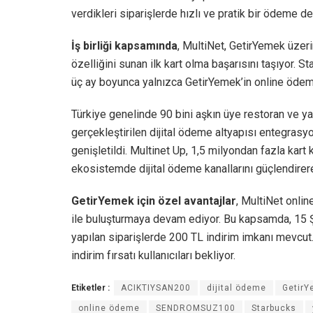
verdikleri siparişlerde hızlı ve pratik bir ödeme de
İş birliği kapsamında
, MultiNet, GetirYemek üzer
özelliğini sunan ilk kart olma başarısını taşıyor
üç ay boyunca yalnızca GetirYemek’in online ödeme
Türkiye genelinde 90 bini aşkın üye restoran ve y
gerçekleştirilen dijital ödeme altyapısı entegrasy
genişletildi. Multinet Up, 1,5 milyondan fazla kart k
ekosistemde dijital ödeme kanallarını güçlendirer
GetirYemek için özel avantajlar
, MultiNet onlin
ile buluşturmaya devam ediyor. Bu kapsamda, 15 Ş
yapılan siparişlerde 200 TL indirim imkanı mevcut
indirim fırsatı kullanıcıları bekliyor.
Etiketler :
ACIKTIYSAN200
dijital ödeme
Getir
online ödeme
SENDROMSUZ100
Starbucks