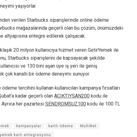
neyimi yaşıyorlar.
inden verilen Starbucks siparişlerinde online ödeme
. Starbucks mağazalarında geçerli olan bu çözüm, önümüzdeki
 altyapısına entegre edilerek çalışacak.
aklaşık 20 milyon kullanıcıya hizmet veren GetirYemek ile
onu, Starbucks siparişlerini de kapsayacak şekilde
ullanıcısı ve 130 bini aşan üye iş yeri ile geniş
ek çok kanallı bir ödeme deneyimi sunuyor.
e ödeme tercihini kullanan kullanıcıları kampanya fırsatları
ubat’a kadar geçerli olan
ACIKTIYSAN200
kodu ile
. Ayrıca her pazartesi
SENDROMSUZ100
kodu ile 100 TL
Yemek
kampanyalar
kartlı ödeme
MultiNet
yemek kartı entegrasyonu