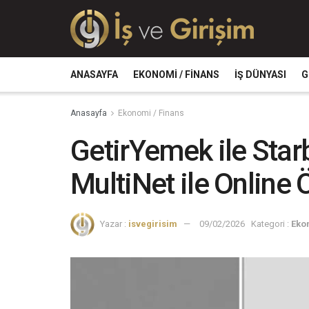
ANASAYFA
EKONOMI / FINANS
İŞ DÜNYASI
G
Anasayfa
Ekonomi / Finans
GetirYemek ile Star
MultiNet ile Onlin
Yazar :
isvegirisim
09/02/2026
Kategori :
Eko