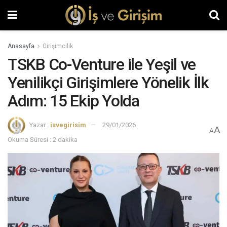
Anasayfa
Girişimcilik
TSKB Co-Venture ile Yeşil ve
Yenilikçi Girişimlere Yönelik İlk
Adım: 15 Ekip Yolda
Yazar :
isvegirisim
29/01/2026
A
A
Okuma Süresi : 2 dakika