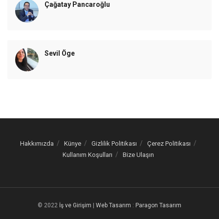
Çağatay Pancaroğlu
Sevil Öge
Hakkımızda
Künye
Gizlilik Politikası
Çerez Politikası
Kullanım Koşulları
Bize Ulaşın
© 2022
İş ve Girişim
|
Web Tasarım
:
Paragon Tasarım