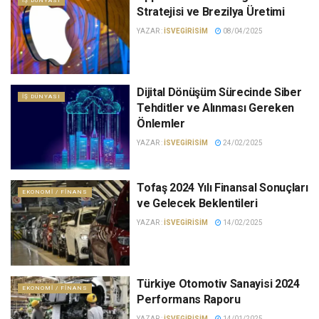
İŞ DÜNYASI
Stratejisi ve Brezilya Üretimi
YAZAR :
ISVEGIRISIM
08/04/2025
Dijital Dönüşüm Sürecinde Siber
İŞ DÜNYASI
Tehditler ve Alınması Gereken
Önlemler
YAZAR :
ISVEGIRISIM
24/02/2025
Tofaş 2024 Yılı Finansal Sonuçları
EKONOMI / FINANS
ve Gelecek Beklentileri
YAZAR :
ISVEGIRISIM
14/02/2025
Türkiye Otomotiv Sanayisi 2024
EKONOMI / FINANS
Performans Raporu
YAZAR :
ISVEGIRISIM
14/01/2025