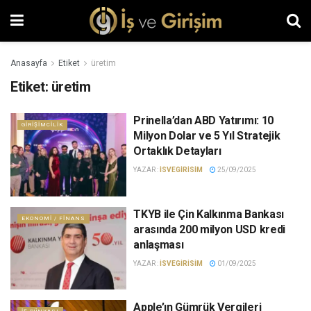
Anasayfa
Etiket
üretim
Etiket:
üretim
Prinella’dan ABD Yatırımı: 10
GIRIŞIMCILIK
Milyon Dolar ve 5 Yıl Stratejik
Ortaklık Detayları
YAZAR :
ISVEGIRISIM
25/09/2025
TKYB ile Çin Kalkınma Bankası
EKONOMI / FINANS
arasında 200 milyon USD kredi
anlaşması
YAZAR :
ISVEGIRISIM
01/09/2025
Apple’ın Gümrük Vergileri