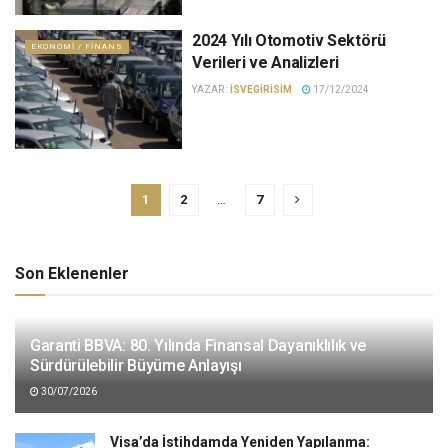
2024 Yılı Otomotiv Sektörü
EKONOMI / FINANS
Verileri ve Analizleri
YAZAR :
ISVEGIRISIM
17/12/2024
1
2
…
7
Son Eklenenler
Garanti BBVA: 80. Yılında Finansal Dayanıklılık ve
Sürdürülebilir Büyüme Anlayışı
30/07/2026
Visa’da İstihdamda Yeniden Yapılanma: