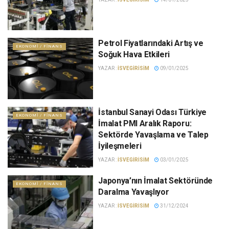
Petrol Fiyatlarındaki Artış ve
EKONOMI / FINANS
Soğuk Hava Etkileri
YAZAR :
ISVEGIRISIM
09/01/2025
İstanbul Sanayi Odası Türkiye
EKONOMI / FINANS
İmalat PMI Aralık Raporu:
Sektörde Yavaşlama ve Talep
İyileşmeleri
YAZAR :
ISVEGIRISIM
03/01/2025
Japonya’nın İmalat Sektöründe
EKONOMI / FINANS
Daralma Yavaşlıyor
YAZAR :
ISVEGIRISIM
31/12/2024