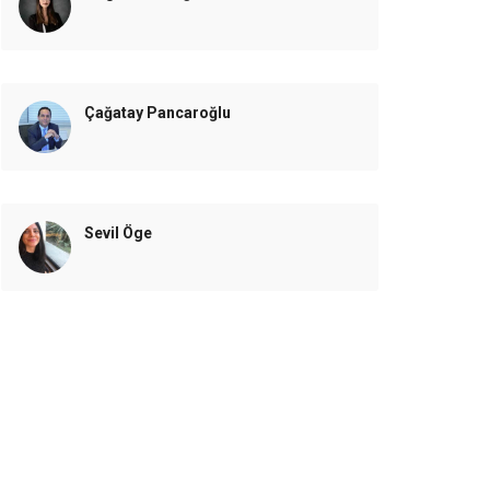
Çağatay Pancaroğlu
Sevil Öge