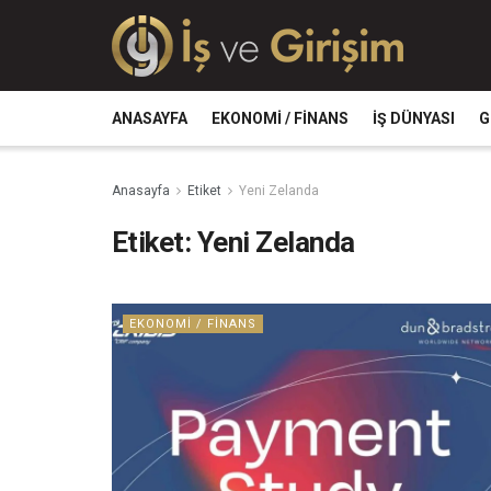
ANASAYFA
EKONOMI / FINANS
İŞ DÜNYASI
G
Anasayfa
Etiket
Yeni Zelanda
Etiket:
Yeni Zelanda
EKONOMI / FINANS