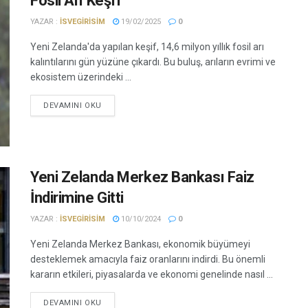
Fosil Arı Keşfi
YAZAR :
ISVEGIRISIM
19/02/2025
0
Yeni Zelanda'da yapılan keşif, 14,6 milyon yıllık fosil arı
kalıntılarını gün yüzüne çıkardı. Bu buluş, arıların evrimi ve
ekosistem üzerindeki ...
DEVAMINI OKU
Yeni Zelanda Merkez Bankası Faiz
İndirimine Gitti
YAZAR :
ISVEGIRISIM
10/10/2024
0
Yeni Zelanda Merkez Bankası, ekonomik büyümeyi
desteklemek amacıyla faiz oranlarını indirdi. Bu önemli
kararın etkileri, piyasalarda ve ekonomi genelinde nasıl ...
DEVAMINI OKU