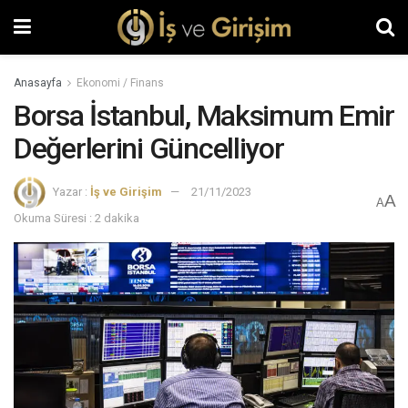
Anasayfa
Ekonomi / Finans
Borsa İstanbul, Maksimum Emir
Değerlerini Güncelliyor
Yazar :
İş ve Girişim
21/11/2023
A
A
Okuma Süresi : 2 dakika