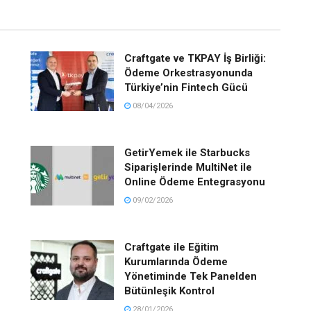
Craftgate ve TKPAY İş Birliği:
Ödeme Orkestrasyonunda
Türkiye’nin Fintech Gücü
08/04/2026
GetirYemek ile Starbucks
Siparişlerinde MultiNet ile
Online Ödeme Entegrasyonu
09/02/2026
Craftgate ile Eğitim
Kurumlarında Ödeme
Yönetiminde Tek Panelden
Bütünleşik Kontrol
28/01/2026