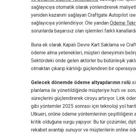
sağlayıcıya otomatik olarak yönlendirerek maliyetl
yeniden kazanım sağlayan Craftgate Autopilot ise s
sağlayıcıya yönlendiriyor. Öte yandan
Ödeme Tekr
sorunlarda başarısız olan işlemleri farklı kanallar
Buna ek olarak Kapalı Devre Kart Saklama ve Craftg
ödeme alma yetenekleri, müşteri deneyimini belirgi
Sektördeki önde gelen aktörler bu bütünleşik yak
olmaktan çıkarıp kârlılığı güçlendiren bir operasyo
Gelecek dönemde ödeme altyapılarının rolü
si
planlama ile yönetildiğinde müşteriye hızlı ve 
süreçlerini güçlendirerek ciroyu artırıyor. Link öde
gibi yöntemler 2025 sonrası için teknoloji yol har
Utkueri, online ödeme yöntemlerinin çeşitliliğini
kritik olduğuna vurgu yapıyor: Bu tür çözümler, diji
rekabet avantajı sunuyor ve müşterilerin online 