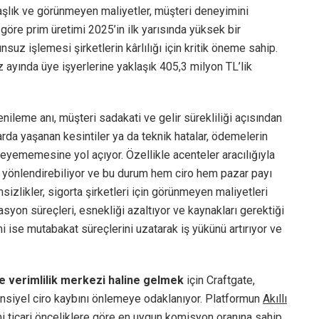
aşlık ve görünmeyen maliyetler, müşteri deneyimini
e göre prim üretimi 2025’in ilk yarısında yüksek bir
uz işlemesi şirketlerin kârlılığı için kritik öneme sahip.
ayında üye işyerlerine yaklaşık 405,3 milyon TL’lik
enileme anı, müşteri sadakati ve gelir sürekliliği açısından
arda yaşanan kesintiler ya da teknik hatalar, ödemelerin
leyememesine yol açıyor. Özellikle acenteler aracılığıyla
e yönlendirebiliyor ve bu durum hem ciro hem pazar payı
izlikler, sigorta şirketleri için görünmeyen maliyetleri
asyon süreçleri, esnekliği azaltıyor ve kaynakları gerektiği
mi ise mutabakat süreçlerini uzatarak iş yükünü artırıyor ve
ve verimlilik merkezi haline gelmek
için Craftgate,
tansiyel ciro kaybını önlemeye odaklanıyor. Platformun
Akıllı
mi ticari önceliklere göre en uygun komisyon oranına sahip