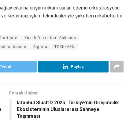
sağlayıcılarına erişim imkanı sunan ödeme orkestrasyonu
e kesintisiz işlem teknolojileriyle şirketleri rekabette bir
Craftgate
Kapalı Devre Kart Saklama
online ödeme
Sigorta
TCKN/VKN
Tweet
Paylaş
Sonraki Haber
Istanbul Slush’D 2025: Türkiye’nin Girişimcilik
e
Ekosisteminin Uluslararası Sahneye
Taşınması