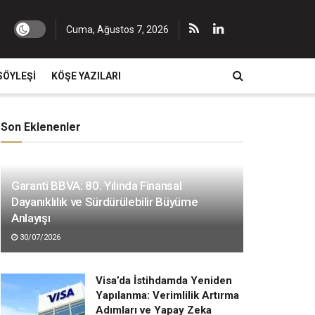
Cuma, Ağustos 7, 2026
SÖYLEŞI
KÖŞE YAZILARI
Son Eklenenler
Garanti BBVA: 80. Yılında Finansal
Dayanıklılık ve Sürdürülebilir Büyüme
Anlayışı
30/07/2026
Visa’da İstihdamda Yeniden
Yapılanma: Verimlilik Artırma
Adımları ve Yapay Zeka