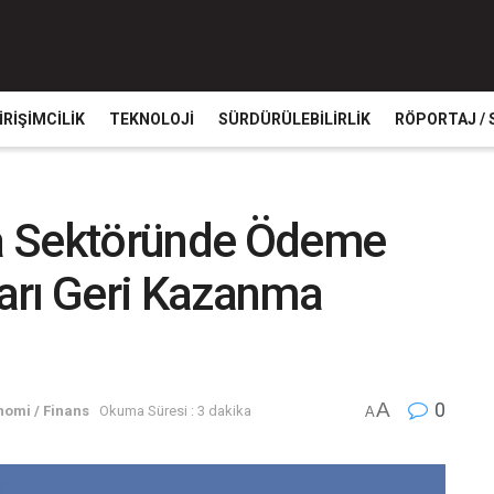
IRIŞIMCILIK
TEKNOLOJI
SÜRDÜRÜLEBILIRLIK
RÖPORTAJ / 
rta Sektöründe Ödeme
ları Geri Kazanma
A
0
nomi / Finans
Okuma Süresi : 3 dakika
A