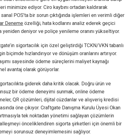
eri minimize ediyor. Ciro kaybını ortadan kaldırarak
anal POS’ta bir sorun çıktığında işlemleri en verimli diğer
ar Deneme
özelliği, hata kodlarını analiz ederek geçici
da yeniden deniyor ve poliçe yenileme oranını yükseltiyor.
ate’in sigortacılık için özel geliştirdiği TCKN/VKN tabanlı
n biçimde hızlandırıyor ve dönüşüm oranlarını artırıyor.
laşımı sayesinde ödeme süreçlerini maliyet kaynağı
nel avantaj olarak görüyorlar.
gortacılıkta giderek daha kritik olacak. Doğru ürün ve
sorunsuz bir ödeme deneyimi sunmak, online ödeme
meler, QR çözümleri, dijital cüzdanlar ve alışveriş kredisi
itasında öne çıkıyor. Craftgate Danışma Kurulu Üyesi Okan
n artmasıyla tek noktadan yönetimi sağlayan çözümlerin
talleşmeyi önceliklendiren sigorta şirketleri için önemli bir
ödemeyi sorunsuz deneyimlemesini sağlıyor.