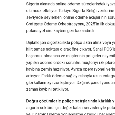
Sigorta alanında online ödeme süreçlerindeki yav
olumsuz etkiliyor. Türkiye Sigorta Birliği verilerin
seviyede seylerken, online ödeme akışlarının soruns
Craftgate Ödeme Orkestrasyonu, 2025’in ilk dokuz 
potansiyel ciro kaybını geri kazandırdı.
Dijitalleşen sigortacılıkta poliçe satın alma veya y
kilit temas noktası olarak öne çıkıyor. Sanal POS’l
başarısız olmasına ve müşterinin poliçelerini yeni
yapılan ödemelerdeki sorunlar, müşteriyi rakipler
kaybına zemin hazırlıyor. Ayrıca operasyonel verims
artırıyor. Farklı ödeme sağlayıcılarıyla uzun entegr
gibi kullanmayı zorlaştırıyor. Dağınık panel yöneti
zaman kaybını tetikliyor.
Doğru çözümlerle poliçe satışlarında kârlılık 
sigorta sektörü için değer katan servisleriyle po
ve Dinamik Ödeme Yönlendirme
özelliği, her işle