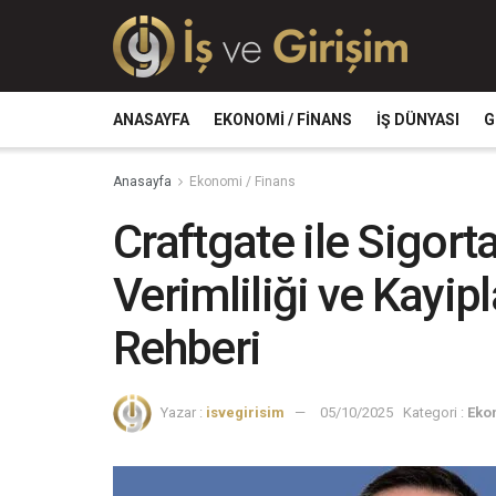
ANASAYFA
EKONOMI / FINANS
İŞ DÜNYASI
G
Anasayfa
Ekonomi / Finans
Craftgate ile Sigo
Verimliliği ve Kayip
Rehberi
Yazar :
isvegirisim
05/10/2025
Kategori :
Eko