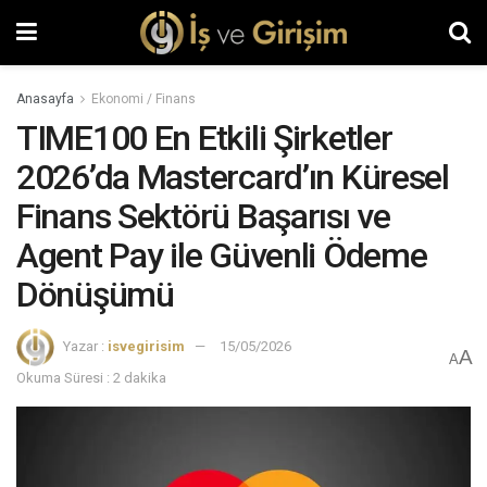
Anasayfa
Ekonomi / Finans
TIME100 En Etkili Şirketler
2026’da Mastercard’ın Küresel
Finans Sektörü Başarısı ve
Agent Pay ile Güvenli Ödeme
Dönüşümü
Yazar :
isvegirisim
15/05/2026
A
A
Okuma Süresi : 2 dakika